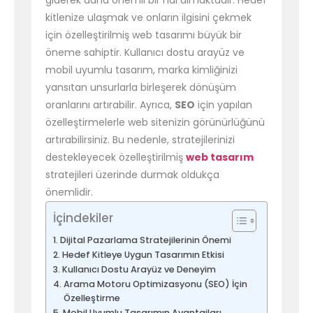
giderek daha önemli bir hal almaktadır. Hedef
kitlenize ulaşmak ve onların ilgisini çekmek
için özelleştirilmiş web tasarımı büyük bir
öneme sahiptir. Kullanıcı dostu arayüz ve
mobil uyumlu tasarım, marka kimliğinizi
yansıtan unsurlarla birleşerek dönüşüm
oranlarını artırabilir. Ayrıca,
SEO
için yapılan
özelleştirmelerle web sitenizin görünürlüğünü
artırabilirsiniz. Bu nedenle, stratejilerinizi
destekleyecek özelleştirilmiş
web tasarım
stratejileri üzerinde durmak oldukça
önemlidir.
İçindekiler
Dijital Pazarlama Stratejilerinin Önemi
Hedef Kitleye Uygun Tasarımın Etkisi
Kullanıcı Dostu Arayüz ve Deneyim
Arama Motoru Optimizasyonu (SEO) İçin
Özelleştirme
Mobil Uyumlu Tasarımın Avantajları