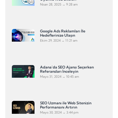
Nisan 28, 2025
9:28 am
Google Ads Reklamları İle
Hedeflerinize Ulaşın
Ekim 29, 2024
11:21 am
Adana’da SEO Ajansı Seçerken
Referansları İnceleyin
Mayıs 31, 2024
10:45 am
SEO Uzmanı ile Web Sitenizin
Performansını Artırın
Mayıs 30, 2024
3:44 pm