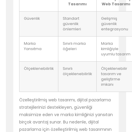
Tasarımı
Web Tasarımı
Güvenlik
Standart
Gelişmiş
güvenlik
güvenlik
önlemleri
entegrasyonu
Marka
Sınırlı marka
Marka
Yansıtma
öğeleri
kimliğiyle
uyumlu tasarım
Ölçeklenebilirlik
Sınırlı
Ölçeklenebilir
ölçeklenebilirlik
tasarım ve
geliştirme
imkanı
Özelleştirilmiş web tasarımı, dijital pazarlama
stratejilerinizi destekleyen, güvenliği
maksimize eden ve marka kimliğinizi yansıtan
birçok avantaj sunar. Bu nedenle, dijital
pazarlama için özelleştirilmiş web tasarımının