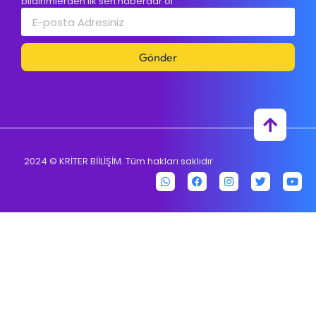
bildirimlerden ilk sen haberdar ol
Gönder
2024
© KRİTER BİİLİŞİM. Tüm hakları saklıdır