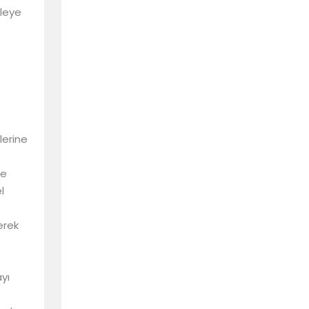
tleye
lerine
re
l
erek
yı