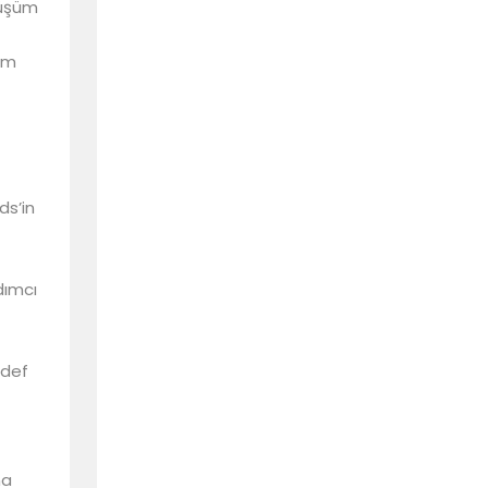
nüşüm
şım
ds’in
dımcı
edef
na