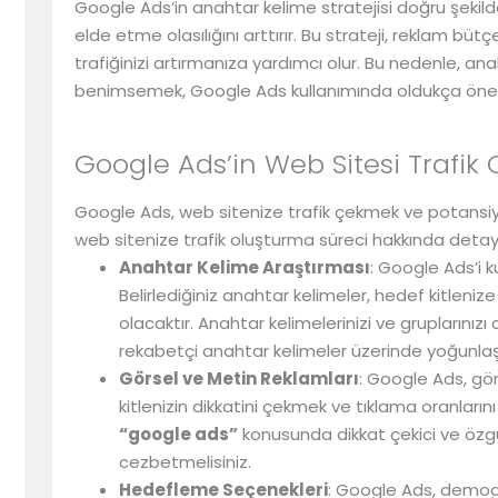
Google Ads’in anahtar kelime stratejisi doğru şekil
elde etme olasılığını arttırır. Bu strateji, reklam bütç
trafiğinizi artırmanıza yardımcı olur. Bu nedenle, anah
benimsemek, Google Ads kullanımında oldukça önem
Google Ads’in Web Sitesi Trafik
Google Ads, web sitenize trafik çekmek ve potansiyel
web sitenize trafik oluşturma süreci hakkında detay
Anahtar Kelime Araştırması
: Google Ads’i k
Belirlediğiniz anahtar kelimeler, hedef kitleni
olacaktır. Anahtar kelimelerinizi ve gruplarınızı 
rekabetçi anahtar kelimeler üzerinde yoğunlaş
Görsel ve Metin Reklamları
: Google Ads, gö
kitlenizin dikkatini çekmek ve tıklama oranlarını 
“google ads”
konusunda dikkat çekici ve özgü
cezbetmelisiniz.
Hedefleme Seçenekleri
: Google Ads, demogr