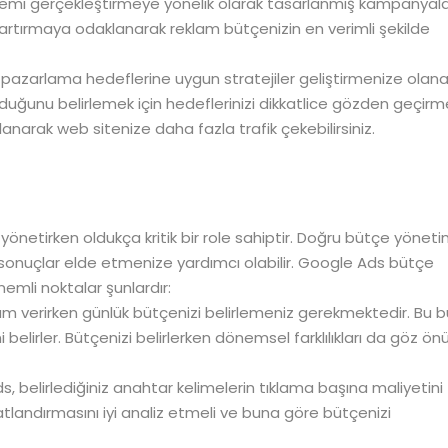
r eylemi gerçekleştirmeye yönelik olarak tasarlanmış kampanyala
rtırmaya odaklanarak reklam bütçenizin en verimli şekilde
ı pazarlama hedeflerine uygun stratejiler geliştirmenize olan
lduğunu belirlemek için hedeflerinizi dikkatlice gözden geçirm
lanarak web sitenize daha fazla trafik çekebilirsiniz.
netirken oldukça kritik bir role sahiptir. Doğru bütçe yönetim
lı sonuçlar elde etmenize yardımcı olabilir. Google Ads bütçe
mli noktalar şunlardır:
am verirken günlük bütçenizi belirlemeniz gerekmektedir. Bu b
 belirler. Bütçenizi belirlerken dönemsel farklılıkları da göz ö
s, belirlediğiniz anahtar kelimelerin tıklama başına maliyetini
tlandırmasını iyi analiz etmeli ve buna göre bütçenizi