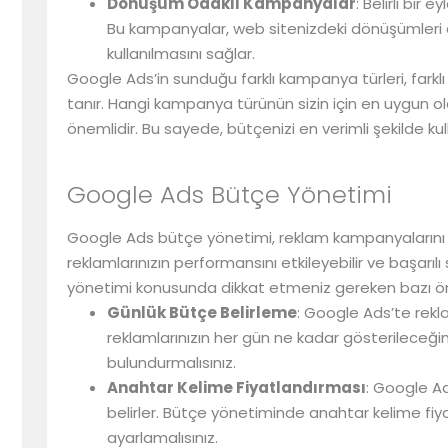
Dönüşüm Odaklı Kampanyalar
: Belirli bi
Bu kampanyalar, web sitenizdeki dönüşümleri a
kullanılmasını sağlar.
Google Ads’in sunduğu farklı kampanya türleri, farkl
tanır. Hangi kampanya türünün sizin için en uygun o
önemlidir. Bu sayede, bütçenizi en verimli şekilde kul
Google Ads Bütçe Yönetimi
Google Ads bütçe yönetimi, reklam kampanyalarını yö
reklamlarınızın performansını etkileyebilir ve başarı
yönetimi konusunda dikkat etmeniz gereken bazı öne
Günlük Bütçe Belirleme
: Google Ads’te rekl
reklamlarınızın her gün ne kadar gösterileceğini
bulundurmalısınız.
Anahtar Kelime Fiyatlandırması
: Google Ad
belirler. Bütçe yönetiminde anahtar kelime fiya
ayarlamalısınız.