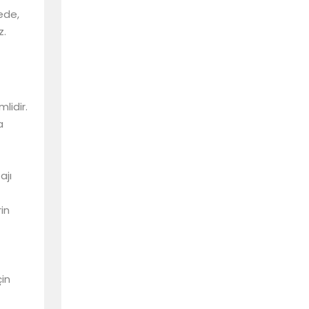
ede,
z.
lidir.
a
ajı
in
in