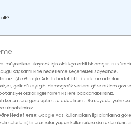
nedir?
leme
müşterilere ulaşmak için oldukça etkili bir araçtır. Bu sürecin
sunduğu kapsamlı kitle hedefleme seçenekleri sayesinde,
lirsiniz. İşte Google Ads ile hedef kitle belirleme adımları:
nsiyet, gelir düzeyi gibi demografik verilere göre reklam göste
otansiyel olarak ilgilendiren kişilere odaklanabilirsiniz.
ğrafi konumlara göre optimize edebilirsiniz. Bu sayede, yalnızca b
 ulaşabilirsiniz.
 Göre Hedefleme
: Google Ads, kullanıcıların ilgi alanlarına gör
kelimelerle ilişkili aramalar yapan kullanıcılara da reklamlarınızı