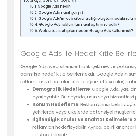
Sıkça Sorulan Sorular
Google Ads nedir?
Google Ads nasıl çalışır?
Google Ads’in web sitesi trafiği oluşturmadaki rolü 
Google Ads reklamları nasıl optimize edilir?
Web sitesi sahipleri neden Google Ads kullanmalı?
Google Ads ile Hedef Kitle Belir
Google Ads, web sitenize trafik çekmek ve potansiyel 
adımı ise hedef kitle belirlemektir. Google Ads’in 
reklamlarınızı tam olarak istediğiniz kitleye ulaştırabi
Demografik Hedefleme
: Google Ads, yaş, ci
ayarlayabilir. Bu sayede, ürün veya hizmetinizi p
Konum Hedefleme
: Reklamlarınızı belirli co
şehirlerde veya ülkelerde potansiyel müşterilere
İlgilendiği Konular ve Anahtar Kelimelere
reklamları hedefleyebilir. Ayrıca, belirli anahtar 
gösterebilirsiniz.