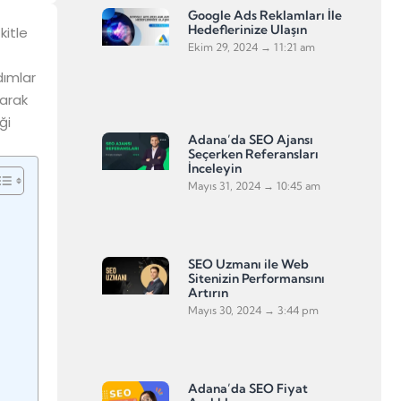
Google Ads Reklamları İle
Hedeflerinize Ulaşın
kitle
Ekim 29, 2024
11:21 am
dımlar
rarak
ği
Adana’da SEO Ajansı
Seçerken Referansları
İnceleyin
Mayıs 31, 2024
10:45 am
SEO Uzmanı ile Web
Sitenizin Performansını
Artırın
Mayıs 30, 2024
3:44 pm
Adana’da SEO Fiyat