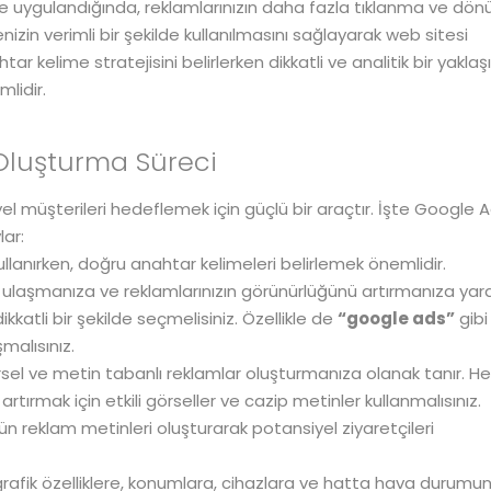
de uygulandığında, reklamlarınızın daha fazla tıklanma ve dö
enizin verimli bir şekilde kullanılmasını sağlayarak web sitesi
tar kelime stratejisini belirlerken dikkatli ve analitik bir yakla
lidir.
 Oluşturma Süreci
 müşterileri hedeflemek için güçlü bir araçtır. İşte Google A
lar:
ullanırken, doğru anahtar kelimeleri belirlemek önemlidir.
ze ulaşmanıza ve reklamlarınızın görünürlüğünü artırmanıza yar
dikkatli bir şekilde seçmelisiniz. Özellikle de
“google ads”
gibi
malısınız.
rsel ve metin tabanlı reklamlar oluşturmanıza olanak tanır. H
artırmak için etkili görseller ve cazip metinler kullanmalısınız.
n reklam metinleri oluşturarak potansiyel ziyaretçileri
afik özelliklere, konumlara, cihazlara ve hatta hava durumu