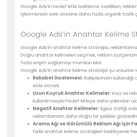
Google Ads’in hedef kitle belirleme özellikleri, rekla
İşletmenizin web sitesine daha fazla organik trafik ç
Google Ads’in Anahtar Kelime Str
Google Ads’in anahtar kelime stratejisi, reklamların
Doğru anahtar kelimeleri seçmek, reklam bütçenizin e
fazla erişim sağlamayı mümkün kılar.
Google Ads’in anahtar kelime stratejisi şu unsurları iç
Rekabet İncelemesi:
Rakiplerinizin kullandığ
elde etmek.
Uzun Kuyruk Anahtar Kelimeler:
Kısa ve rek
kullanılmasıyla hedef kitleye daha yakından u
Negatif Anahtar Kelimeler:
İlgisiz trafiği ö
reklamlarınızın daha doğru bir şekilde gösteri
Arama Ağı ve Görüntülü Reklam Ağı İçin Fark
farklı anahtar kelime stratejileri belirleyerek 