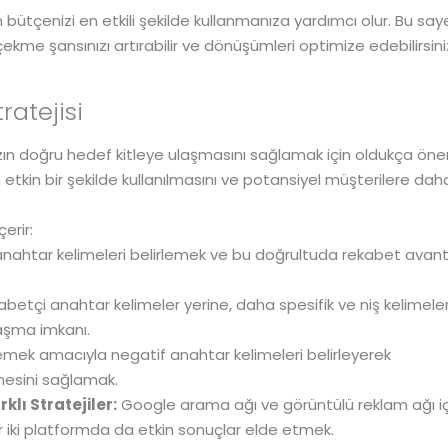
m bütçenizi en etkili şekilde kullanmanıza yardımcı olur. Bu say
ekme şansınızı artırabilir ve dönüşümleri optimize edebilirsini
atejisi
ızın doğru hedef kitleye ulaşmasını sağlamak için oldukça önem
tkin bir şekilde kullanılmasını ve potansiyel müşterilere dah
erir:
ı anahtar kelimeleri belirlemek ve bu doğrultuda rekabet avant
abetçi anahtar kelimeler yerine, daha spesifik ve niş kelimeler
laşma imkanı.
nlemek amacıyla negatif anahtar kelimeleri belirleyerek
lmesini sağlamak.
lı Stratejiler:
Google arama ağı ve görüntülü reklam ağı iç
her iki platformda da etkin sonuçlar elde etmek.