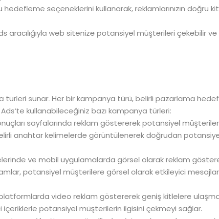
edefleme seçeneklerini kullanarak, reklamlarınızın doğru ki
s aracılığıyla web sitenize potansiyel müşterileri çekebilir ve
 türleri sunar. Her bir kampanya türü, belirli pazarlama hedef
e Ads’te kullanabileceğiniz bazı kampanya türleri:
nuçları sayfalarında reklam göstererek potansiyel müşterile
lirli anahtar kelimelerde görüntülenerek doğrudan potansiye
elerinde ve mobil uygulamalarda görsel olarak reklam göster
klamlar, potansiyel müşterilere görsel olarak etkileyici mesajlar
 platformlarda video reklam göstererek geniş kitlelere ulaşma
i içeriklerle potansiyel müşterilerin ilgisini çekmeyi sağlar.