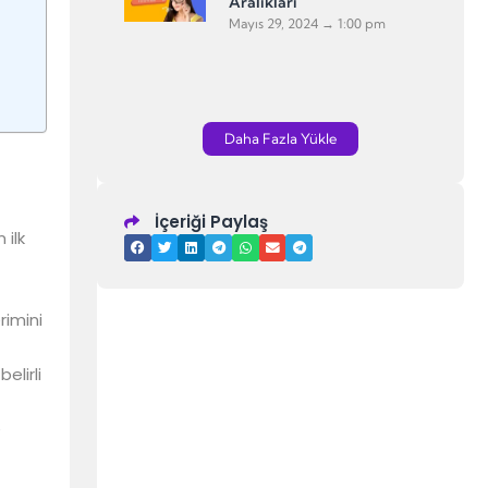
Aralıkları
Mayıs 29, 2024
1:00 pm
Daha Fazla Yükle
İçeriği Paylaş
 ilk
rimini
elirli
e