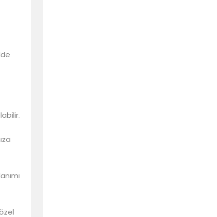
lde
bilir.
nıza
lanımı
 özel