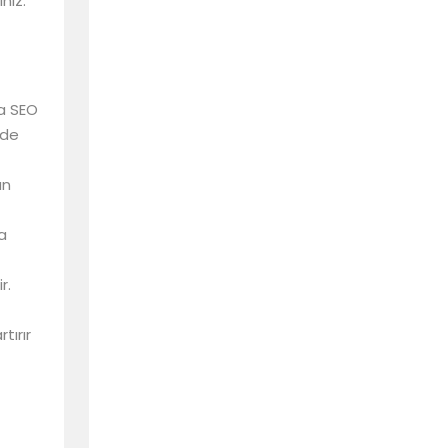
niz.
na SEO
nde
an
a
r.
tırır