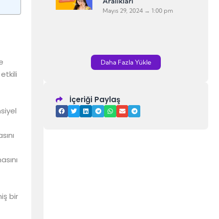
Aralıkları
Mayıs 29, 2024
1:00 pm
e
Daha Fazla Yükle
tkili
İçeriği Paylaş
siyel
sını
asını
iş bir