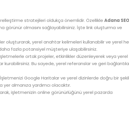
elleştirme stratejileri oldukça önemlidir. Özellikle
Adana SE
ha görünür olmasını sağlayabilirsiniz. İşte link oluşturma ve
:
r oluşturarak, yerel anahtar kelimeleri kullanabilir ve yerel h
 daha fazla potansiyel müşteriye ulaşabilirsiniz.
şletmelerle ortak projeler, etkinlikler düzenleyerek veya yerel
 kurabilirsiniz. Bu sayede, yerel referanslar ve geri bağlantıla
İşletmenizi Google Haritalar ve yerel dizinlerde doğru bir şeki
a yer almanıza yardımcı olacaktır.
ayarak, işletmenizin online görünürlüğünü yerel pazarda