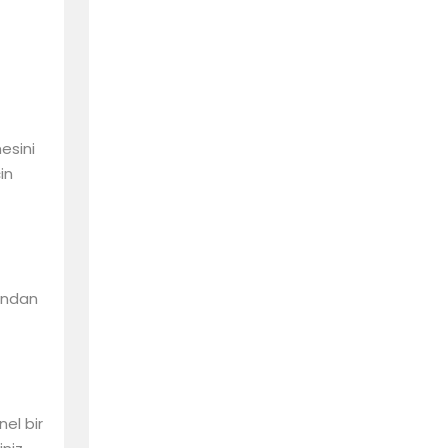
mesini
in
sından
el bir