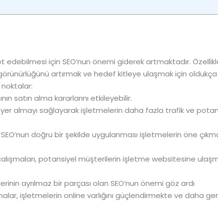
et edebilmesi için SEO’nun önemi giderek artmaktadır. Özellikl
 görünürlüğünü artırmak ve hedef kitleye ulaşmak için oldukça e
 noktalar:
ın satın alma kararlarını etkileyebilir.
yer almayı sağlayarak işletmelerin daha fazla trafik ve potan
SEO’nun doğru bir şekilde uygulanması işletmelerin öne çıkma
alışmaları, potansiyel müşterilerin işletme websitesine ulaşm
ilerinin ayrılmaz bir parçası olan SEO’nun önemi göz ardı
malar, işletmelerin online varlığını güçlendirmekte ve daha gen