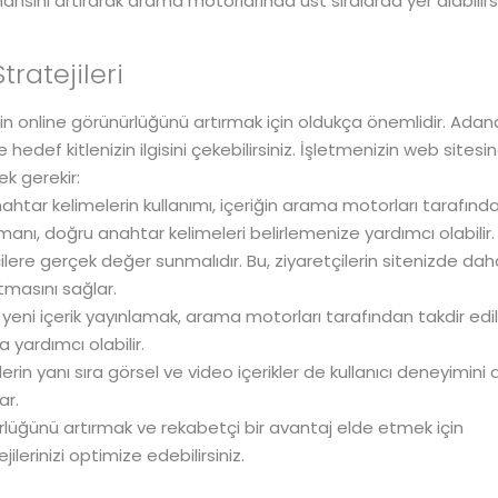
ansını artırarak arama motorlarında üst sıralarda yer alabilirsi
ratejileri
izin online görünürlüğünü artırmak için oldukça önemlidir. Ada
ve hedef kitlenizin ilgisini çekebilirsiniz. İşletmenizin web sitesi
ek gerekir:
tar kelimelerin kullanımı, içeriğin arama motorları tarafınd
anı, doğru anahtar kelimeleri belirlemenize yardımcı olabilir.
çilere gerçek değer sunmalıdır. Bu, ziyaretçilerin sitenizde dah
tmasını sağlar.
 yeni içerik yayınlamak, arama motorları tarafından takdir edili
yardımcı olabilir.
erin yanı sıra görsel ve video içerikler de kullanıcı deneyimini ar
ar.
ürlüğünü artırmak ve rekabetçi bir avantaj elde etmek için
lerinizi optimize edebilirsiniz.