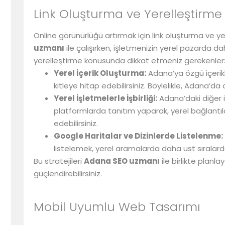
Link Oluşturma ve Yerelleştirme
Online görünürlüğü artırmak için link oluşturma ve yer
uzmanı
ile çalışırken, işletmenizin yerel pazarda da
yerelleştirme konusunda dikkat etmeniz gerekenler
Yerel İçerik Oluşturma:
Adana’ya özgü içerikle
kitleye hitap edebilirsiniz. Böylelikle, Adana’da
Yerel İşletmelerle İşbirliği:
Adana’daki diğer i
platformlarda tanıtım yaparak, yerel bağlantılar
edebilirsiniz.
Google Haritalar ve Dizinlerde Listelenme:
listelemek, yerel aramalarda daha üst sıralard
Bu stratejileri
Adana SEO uzmanı
ile birlikte planl
güçlendirebilirsiniz.
Mobil Uyumlu Web Tasarımı