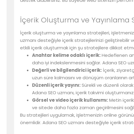
destek alabilirsiniz. Bu sayede web sitenizin perform
İçerik Oluşturma ve Yayınlama St
İçerik oluşturma ve yayınlama stratejileri, işletmen
uzmanı desteğiyle içerik stratejilerinizi geliştirebilir 
etkili içerik oluşturmak için şu stratejilere dikkat etm
Anahtar kelime odaklı içerik:
Hedeflenen anah
daha iyi indekslenmesini sağlar. Adana SEO uzm
Değerli ve bilgilendirici içerik:
İçerik, ziyaret
uzun süre kalmasını ve dönüşüm oranlarının ar
Düzenli içerik yayını:
Sürekli ve düzenli olarak
Adana SEO uzmanı, içerik takvimi oluşturmanıza 
Görsel ve video içerik kullanımı:
Metin içerikl
ve sitede daha fazla zaman geçirilmesini sağl
Bu stratejileri uygulamak, işletmenizin online görün
önemlidir. Adana SEO uzmanı desteğiyle içerik strateji