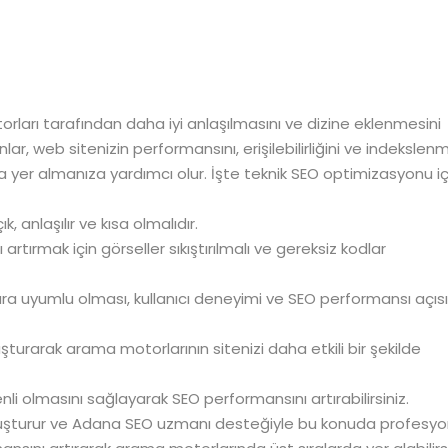
ları tarafından daha iyi anlaşılmasını ve dizine eklenmesini
ar, web sitenizin performansını, erişilebilirliğini ve indekslen
a yer almanıza yardımcı olur. İşte teknik SEO optimizasyonu iç
k, anlaşılır ve kısa olmalıdır.
artırmak için görseller sıkıştırılmalı ve gereksiz kodlar
ra uyumlu olması, kullanıcı deneyimi ve SEO performansı açı
uşturarak arama motorlarının sitenizi daha etkili bir şekilde
li olmasını sağlayarak SEO performansını artırabilirsiniz.
luşturur ve Adana SEO uzmanı desteğiyle bu konuda profesyon