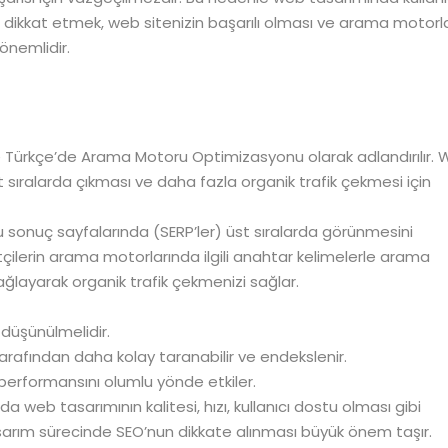
 dikkat etmek, web sitenizin başarılı olması ve arama motorla
önemlidir.
ve Türkçe’de Arama Motoru Optimizasyonu olarak adlandırılır.
st sıralarda çıkması ve daha fazla organik trafik çekmesi için
sonuç sayfalarında (SERP’ler) üst sıralarda görünmesini
tçilerin arama motorlarında ilgili anahtar kelimelerle arama
ğlayarak organik trafik çekmenizi sağlar.
düşünülmelidir.
rafından daha kolay taranabilir ve endekslenir.
O performansını olumlu yönde etkiler.
a web tasarımının kalitesi, hızı, kullanıcı dostu olması gibi
 tasarım sürecinde SEO’nun dikkate alınması büyük önem taşır.