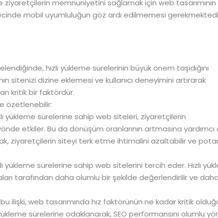
e ziyaretçilerin memnuniyetini sağlamak için web tasarımının
recinde mobil uyumluluğun göz ardı edilmemesi gerekmektedi
lendiğinde, hızlı yükleme sürelerinin büyük önem taşıdığını
n sitenizi dizine eklemesi ve kullanıcı deneyimini artırarak
 kritik bir faktördür.
de özetlenebilir:
zlı yükleme sürelerine sahip web siteleri, ziyaretçilerin
 yönde etkiler. Bu da dönüşüm oranlarının artmasına yardımcı o
 ziyaretçilerin siteyi terk etme ihtimalini azaltabilir ve pota
lı yükleme sürelerine sahip web sitelerini tercih eder. Hızlı yü
arı tarafından daha olumlu bir şekilde değerlendirilir ve dah
bu ilişki, web tasarımında hız faktörünün ne kadar kritik oldu
yükleme sürelerine odaklanarak, SEO performansını olumlu y