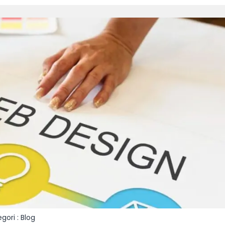
gori :
Blog