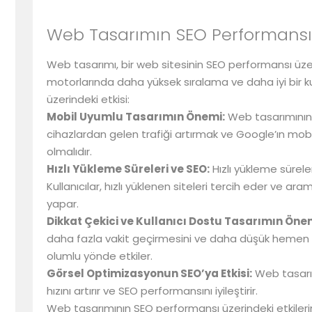
Web Tasarımın SEO Performansı Ü
Web tasarımı, bir web sitesinin SEO performansı üzeri
motorlarında daha yüksek sıralama ve daha iyi bir ku
üzerindeki etkisi:
Mobil Uyumlu Tasarımın Önemi:
Web tasarımının 
cihazlardan gelen trafiği artırmak ve Google’ın mobil
olmalıdır.
Hızlı Yükleme Süreleri ve SEO:
Hızlı yükleme sürele
Kullanıcılar, hızlı yüklenen siteleri tercih eder ve
yapar.
Dikkat Çekici ve Kullanıcı Dostu Tasarımın Öne
daha fazla vakit geçirmesini ve daha düşük hemen ç
olumlu yönde etkiler.
Görsel Optimizasyonun SEO’ya Etkisi:
Web tasarım
hızını artırır ve SEO performansını iyileştirir.
Web tasarımının SEO performansı üzerindeki etkilerini