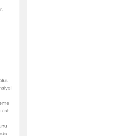
r.
lur.
nsiyel
kleme
a üst
ğunu
önde