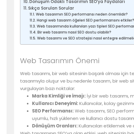
Dönüşüm Odaklı Tasarımın SEO’ya Faydaları
Sıkça Sorulan Sorular
Web tasarımın SEO performansı neden önemlidir?
Hangi web tasarım öğeleri SEO performansını etkiler
Web tasarımında kullanılan yazı tipleri SEO performan
Bir web tasarımı nasıl SEO dostu olabilir?
Web tasarımı ve SEO stratejisi nasıl entegre edilmeli
Web Tasarımın Önemi
Web tasarımı, bir web sitesinin başarılı olması için tem
tasarımıyla oluşur ve bu nedenle tasarım, bir web sit
vurgulayan bazı noktalar:
Marka Kimliği ve İmajı:
İyi bir web tasarımı, m
Kullanıcı Deneyimi:
Kullanıcılar, kolay gezinm
SEO Performansı:
Web tasarımı, SEO performan
uyumlu, hızlı yüklenen ve kullanıcı dostu tasarı
Dönüşüm Oranları:
Kullanıcıları etkilemek ve 
Web tasarımının SEO’ya olan etkisi, web sitenizin ba