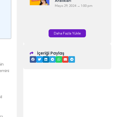
Aralıkları
Mayıs 29, 2024
1:00 pm
Daha Fazla Yükle
İçeriği Paylaş
nin
emini
il
cı