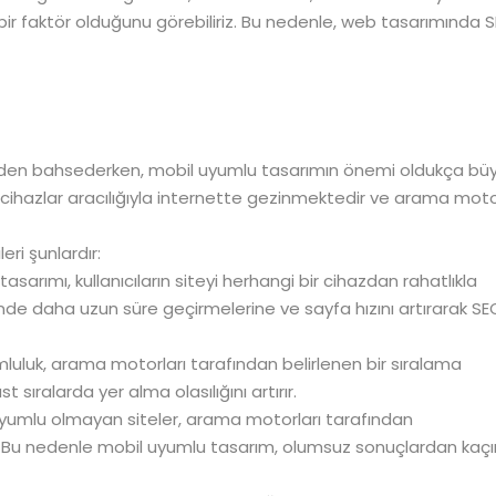
ir faktör olduğunu görebiliriz. Bu nedenle, web tasarımında 
nden bahsederken, mobil uyumlu tasarımın önemi oldukça büy
cihazlar aracılığıyla internette gezinmektedir ve arama moto
ri şunlardır:
sarımı, kullanıcıların siteyi herhangi bir cihazdan rahatlıkla
çinde daha uzun süre geçirmelerine ve sayfa hızını artırarak SE
luluk, arama motorları tarafından belirlenen bir sıralama
sıralarda yer alma olasılığını artırır.
yumlu olmayan siteler, arama motorları tarafından
lir. Bu nedenle mobil uyumlu tasarım, olumsuz sonuçlardan ka