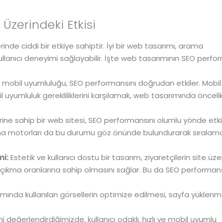
zerindeki Etkisi
nde ciddi bir etkiye sahiptir. İyi bir web tasarımı, arama
llanıcı deneyimi sağlayabilir. İşte web tasarımının SEO perfo
mobil uyumluluğu, SEO performansını doğrudan etkiler. Mobil
 uyumluluk gerekliliklerini karşılamak, web tasarımında öncelik
rine sahip bir web sitesi, SEO performansını olumlu yönde etkil
 arama motorları da bu durumu göz önünde bulundurarak sıralam
mi:
Estetik ve kullanıcı dostu bir tasarım, ziyaretçilerin site üz
ıkma oranlarına sahip olmasını sağlar. Bu da SEO performans
ında kullanılan görsellerin optimize edilmesi, sayfa yüklen
 değerlendirdiğimizde, kullanıcı odaklı, hızlı ve mobil uyumlu