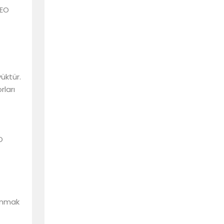
SEO
üktür.
rları
O
çınmak