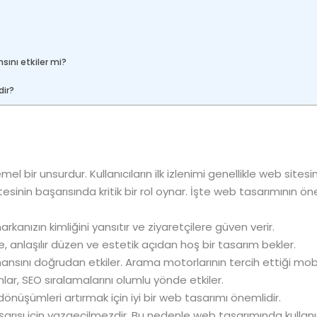
?
sını etkiler mi?
dir?
el bir unsurdur. Kullanıcıların ilk izlenimi genellikle web sitesi
esinin başarısında kritik bir rol oynar. İşte web tasarımının ön
arkanızın kimliğini yansıtır ve ziyaretçilere güven verir.
e, anlaşılır düzen ve estetik açıdan hoş bir tasarım bekler.
sını doğrudan etkiler. Arama motorlarının tercih ettiği mob
mlar, SEO sıralamalarını olumlu yönde etkiler.
dönüşümleri artırmak için iyi bir web tasarımı önemlidir.
şarısı için vazgeçilmezdir. Bu nedenle web tasarımında kullanı